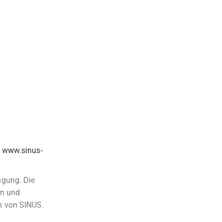
e
www.sinus-
ügung. Die
en und
n von SINUS.