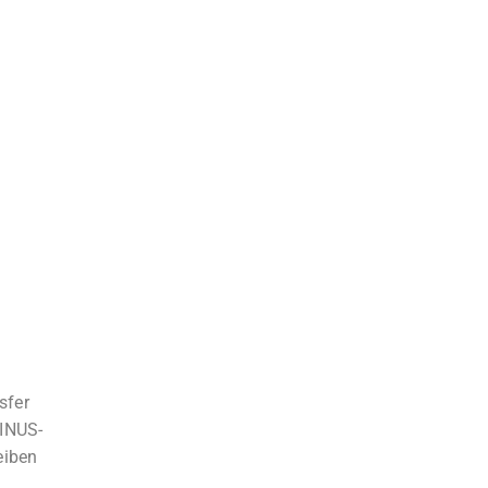
sfer
SINUS-
eiben