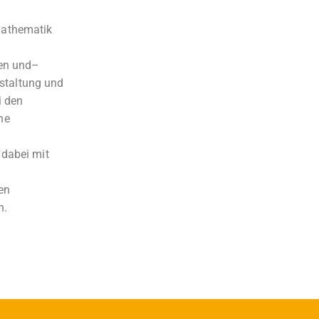
Mathematik
nen und–
estaltung und
i den
ne
 dabei mit
en
n.